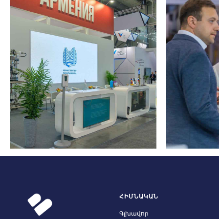
ՀԻՄՆԱԿԱՆ
Գլխավոր