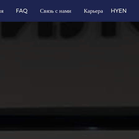
ия
FAQ
Связь с нами
Карьера
HY
EN