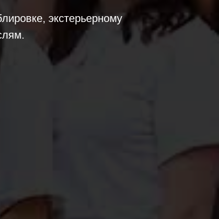
блировке, экстерьерному
слям.