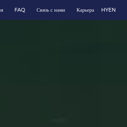
ия
FAQ
Связь с нами
Карьера
HY
EN