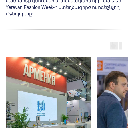
կատարեք գնումներ և ամենակարևորը՝ վայելեք
Yerevan Fashion Week-ի ստեղծագործ ու ոգեշնչող
մթնոլորտը։